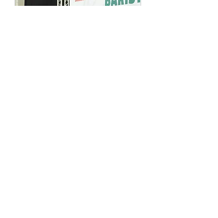
Latte Art MasterClass
mit Julian Tomala
Möchtest du deine Latte Art aufs
nächste Level bringen?!
Weiterlesen